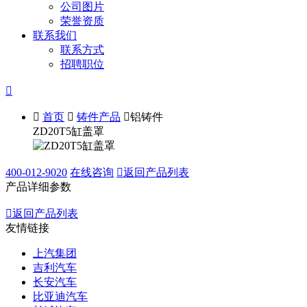
公司图片
荣誉资质
联系我们
联系方式
招聘职位


首页

铸件产品

铝铸件
ZD20T5缸盖罩
400-012-9020
在线咨询

返回产品列表
产品详细参数

返回产品列表
友情链接
上汽集团
吉利汽车
长安汽车
比亚迪汽车